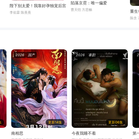
陷落京霓：唯一偏爱
陛下别太爱！我靠好孕独宠后宫
曹天恺 方思畅
重生
李佑霖 陈熹熹
陈含 
2026
国产
2026
泰剧
集
更新14集
更新06集
南相思
今夜我睡不着
第