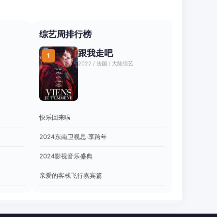
综艺周排行榜
跟我走吧
1
2022 / 法国 / 大陆综艺
快乐回来啦
2024东南卫视思·享跨年
2024影视音乐盛典
亲爱的客栈飞行嘉宾篇