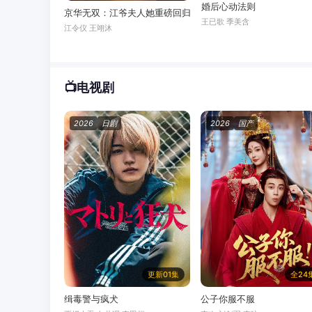
婚后心动法则
京华无双：江爷夫人她重磅回归
王已歌 季美含
江令仪 王翊沐
📺
电视剧
2026
日剧
2026
国产
更新01集
全24
缉毒警与疯犬
公子你服不服