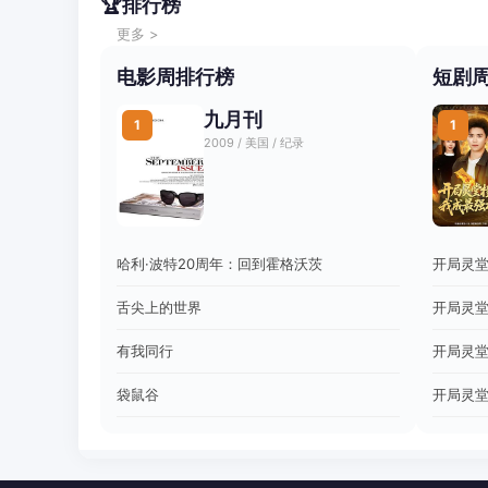
🏆
排行榜
更多 >
电影周排行榜
短剧
九月刊
1
1
2009 / 美国 / 纪录
哈利·波特20周年：回到霍格沃茨
开局灵
舌尖上的世界
开局灵
有我同行
开局灵
袋鼠谷
开局灵