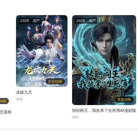
2026
国产
2026
国产
更新03集
龙破九天
未知
更新12集
26集
转职阎王，我执掌了生死簿AI漫剧版
态漫画
内详