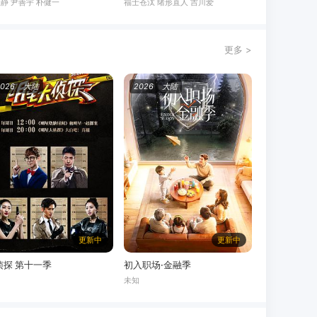
静 尹善宇 朴健一
福士苍汰 绪形直人 吉川爱
更多 >
2026
大陆
2026
大陆
更新中
更新中
侦探 第十一季
初入职场·金融季
知
未知