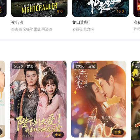
0
8.0
10.0
夜行者
龙口走蛟
准
杰克·吉伦哈尔 里兹·阿迈德
袁福福 黄允桐
萨玛
2026
古装
2026
女频
20
集
全集
全集