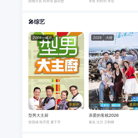
西畑大吾 向井理 森田想
李欢 刘剑羽 李玟
🎤
综艺
2006
港台
2026
大陆
更新中
更新
型男大主厨
亲爱的客栈2026
曾国城 陈乔恩 夏于乔
秦岚 沈月 王鹤棣