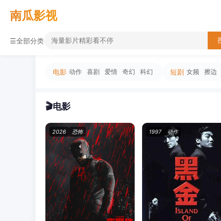
2
3
4
5
2
3
4
5
2
3
4
5
2
3
4
5
南瓜影视
☰
全部分类
电影
动作
喜剧
爱情
奇幻
科幻
短剧
女频
擦边
🎬
电影
2026
恐怖
1997
动作