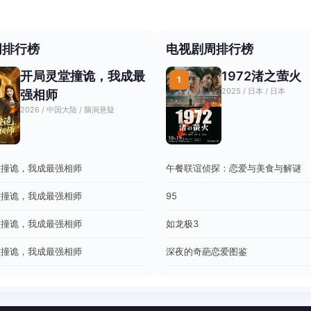
周排行榜
电视剧周排行榜
开局灵堂撞诡，我成最
1972渚之萤火
1
2025 / 日本 / 日本
强相师
2026 / 中国大陆 / 脑洞悬疑
堂撞诡，我成最强相师
午餐联谊侦探：恋爱与美食与解谜
堂撞诡，我成最强相师
95
堂撞诡，我成最强相师
如龙极3
堂撞诡，我成最强相师
深夜的奇葩恋爱图鉴