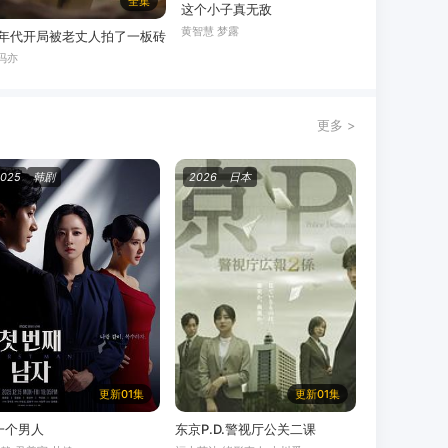
全集
这个小子真无敌
黄智慧 梦露
年代开局被老丈人拍了一板砖
冯亦
更多 >
2025
韩剧
2026
日本
更新01集
更新01集
一个男人
东京P.D.警视厅公关二课