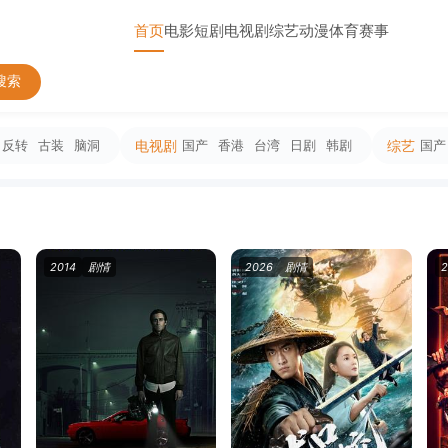
首页
电影
短剧
电视剧
综艺
动漫
体育赛事
搜索
反转
古装
脑洞
电视剧
国产
香港
台湾
日剧
韩剧
综艺
国产
2014
剧情
2026
剧情