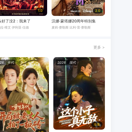
1.0
2.0
备好了没2：我来了
汉娜·蒙塔娜20周年特别集
拉·维文 伊利亚·伍德
麦莉·赛勒斯 比利·雷·赛勒斯
更多 >
26
年代
2026
现代
全集