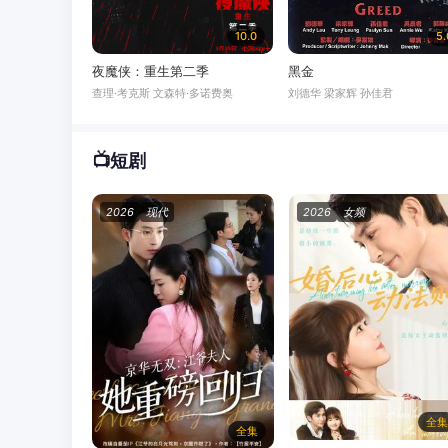
10.0
5.
夜魔侠：重生第二季
黑金
查理·考克斯 文森特·多诺费奥
刘德华 梁家辉 孙佳君
📺
短剧
2026
现代
2026
女频
全
全集