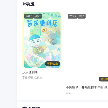
✨
动漫
2026
国产
2025
国产
更新02集
乐乐便利店
李鑫 柳青 侯俊杰
更新1
全民诡异：开局掌握零元购·动
未知