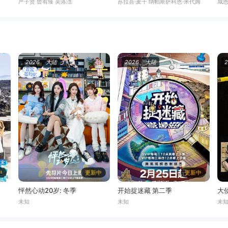
严子贤 曾宥臻 吴洛浛
苏拉吾·麦干 纳帕斯萨科恩·米代姆
咸恩
2026
大陆
2026
大陆
中
更新中
更新中
怦然心动20岁: 冬季
开始捉迷藏 第二季
大
未知
未知
未