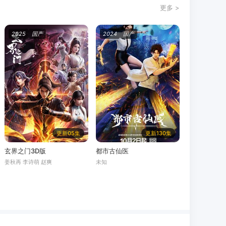
更多 >
2025
国产
2024
国产
更新05集
更新130集
玄界之门3D版
都市古仙医
姜秋再 李诗萌 赵爽
未知